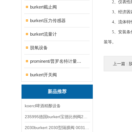
2、仪表性能
burkert截止阀
3、经济因素
burkert压力传感器
4、流体特性
5、安装条件
burkert流量计
装等。
脱氧设备
prominent/普罗名特计量泵系列
上一篇 :
burkert开关阀
新品推荐
koercl啤酒精酿设备
235995德国burkert宝德比例阀2871型电磁调节阀
2030burkert 2030型隔膜阀 00317277