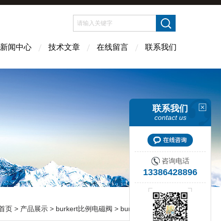
新闻中心
技术文章
在线留言
联系我们
联系我们
contact us
咨询电话
13386428896
首页
>
产品展示
>
burkert比例电磁阀
>
burkert8137/8138型