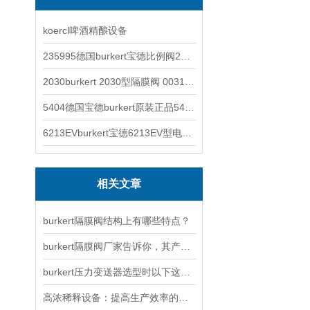
koercl啤酒精酿设备
235995德国burkert宝德比例阀2871型电磁调节阀
2030burkert 2030型隔膜阀 00317277
5404德国宝德burkert原装正品5404型电磁阀
6213EVburkert宝德6213EV型电磁阀00507442
相关文章
burkert隔膜阀结构上有哪些特点？
burkert隔膜阀厂家告诉你，其产品的选用原则
burkert压力变送器选型时以下这几点需要注意
高浓稀释设备：提高生产效率的关键工业装置