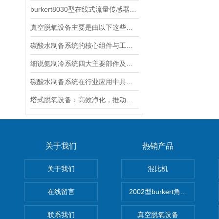
burkert8030型在线式流量传感器解锁工业流体监测的“全气候模式”
真空脱氧设备主要是由以下这些单元组成的
碳酸水制备系统的核心组件与工作流程
细说氨制冷系统四大主要部件及其制冷工作原理
碳酸水制备系统在行业应用中具有哪些好处？
塔式脱氧设备：高效净化，推动工业绿色转型
关于我们
热销产品
关于我们
混比机
在线留言
2002型burkert角座阀
联系我们
真空脱氧设备