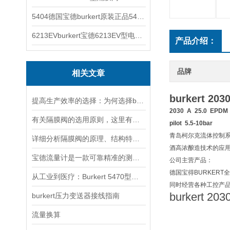
5404德国宝德burkert原装正品5404型电磁阀
6213EVburkert宝德6213EV型电磁阀00507442
产品介绍：
品牌
相关文章
burkert 2
提高生产效率的选择：为何选择burkert隔膜阀？
2030 A 25.0 EPDM
有关隔膜阀的选用原则，这里有详细说明
pilot 5.5-10bar
青岛柯尔克流体控制
详细分析隔膜阀的原理、结构特点以及安装维护
酒高浓酿造技术的应用
宝德流量计是一款可靠精准的测量工具
公司主营产品：
德国宝得BURKER
从工业到医疗：Burkert 5470型电磁阀的跨领域适配之道
同时经营各种工控产品SI
burkert 2
burkert压力变送器接线指南
流量换算