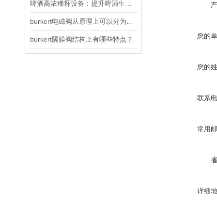
啤酒高浓稀释设备：提升啤酒生产效率与品质的关键
burkert电磁阀从原理上可以分为以下三大类
您的
burkert隔膜阀结构上有哪些特点？
您的
联系
常用
详细