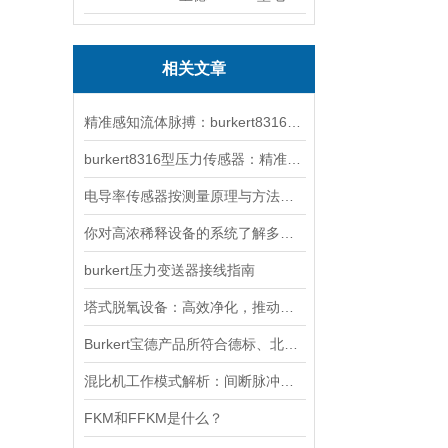
相关文章
精准感知流体脉搏：burkert8316型压力变送器的核心解析
burkert8316型压力传感器：精准监测的可靠选择
电导率传感器按测量原理与方法的不同可以分为三种
你对高浓稀释设备的系统了解多少？
burkert压力变送器接线指南
塔式脱氧设备：高效净化，推动工业绿色转型
Burkert宝德产品所符合德标、北美标准的解释
混比机工作模式解析：间断脉冲式与连续输出的选择与应用
FKM和FFKM是什么？