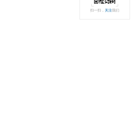
扫一扫，
关注
我们