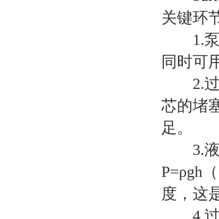
关键环
1.泵
同时可
2.过
芯的堵
足。
3.液
P=ρg
度，这
4.过