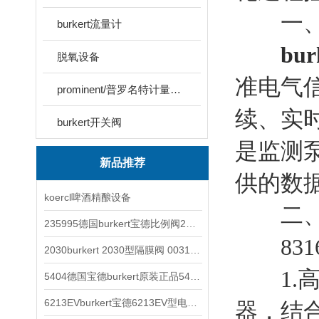
一、核
burkert流量计
bur
脱氧设备
准电气
prominent/普罗名特计量泵系列
续、实
burkert开关阀
是监测
新品推荐
供的数
koercl啤酒精酿设备
二、技
235995德国burkert宝德比例阀2871型电磁调节阀
831
2030burkert 2030型隔膜阀 00317277
1.高
5404德国宝德burkert原装正品5404型电磁阀
6213EVburkert宝德6213EV型电磁阀00507442
器，结