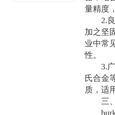
量精度
2.良
加之坚
业中常
性。
3.广
氏合金
质，适
三、核
burk