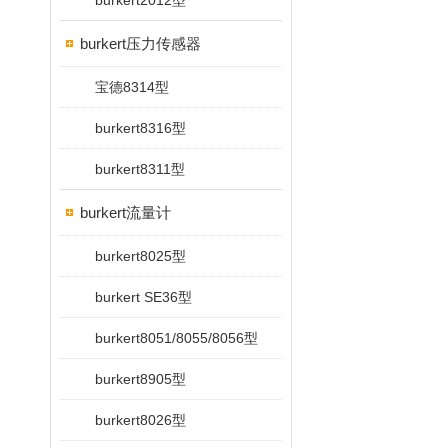
burkert2012型
burkert压力传感器
宝德8314型
burkert8316型
burkert8311型
burkert流量计
burkert8025型
burkert SE36型
burkert8051/8055/8056型
burkert8905型
burkert8026型