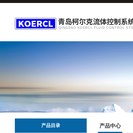
产品目录
产品中心