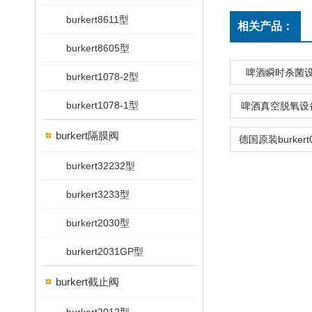
burkert8611型
相关产品：
burkert8605型
啤酒瞬时杀菌
burkert1078-2型
burkert1078-1型
啤酒真空脱氧设
burkert隔膜阀
burkert32232型
burkert3233型
burkert2030型
burkert2031GP型
burkert截止阀