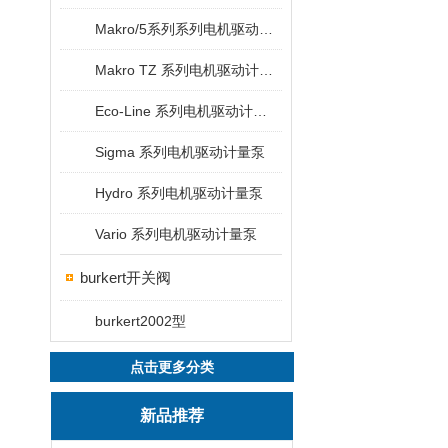
Makro/5系列系列电机驱动计量泵
Makro TZ 系列电机驱动计量泵
Eco-Line 系列电机驱动计量泵
Sigma 系列电机驱动计量泵
Hydro 系列电机驱动计量泵
Vario 系列电机驱动计量泵
burkert开关阀
burkert2002型
点击更多分类
新品推荐