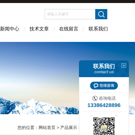
新闻中心
技术文章
在线留言
联系我们
联系我们
contact us
咨询电话
13386428896
您的位置：
网站首页
>
产品展示
>
burkert电导率
>