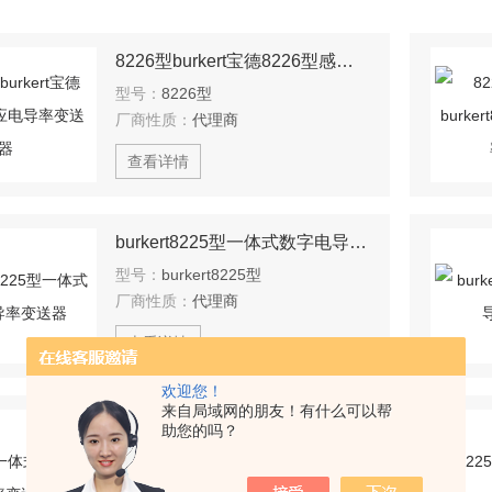
8226型burkert宝德8226型感应电导率变送器
型号：
8226型
厂商性质：
代理商
查看详情
burkert8225型一体式数字电导率变送器
型号：
burkert8225型
厂商性质：
代理商
查看详情
欢迎您！
来自局域网的朋友！有什么可以帮
8225型一体式burkert电导率变送器
助您的吗？
型号：
8225型
厂商性质：
代理商