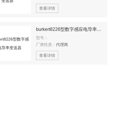
查看详情
burkert8226型数字感应电导率变送器
型号：
厂商性质：
代理商
查看详情