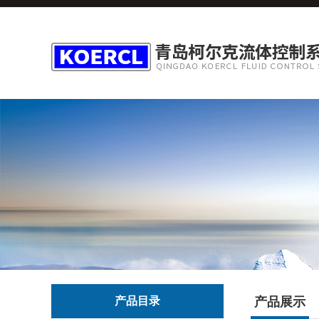
产品目录
产品展示