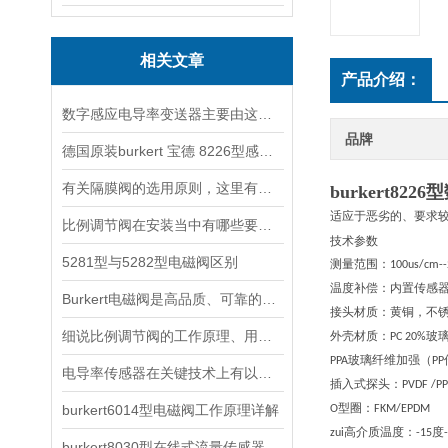
相关文章
产品介绍：
数字感应电导率变送器主要由这几个模块组成
品牌
德国原装burkert 宝德 8226型感应型电导率
有关隔膜阀的选用原则，这里有详细说明
burkert8
适应于恶劣的、要求
比例调节阀在安装当中有哪些要求？
技术参数
5281型与5282型电磁阀区别
测量范围：100us/cm--
温度补偿：内置传感
Burkert电磁阀是高品质、可靠的流体控制产品
接头材质：黄铜，不锈钢，p
细说比例调节阀的工作原理、用途以及分类
外壳材质：PC 20%玻
PPA玻璃纤维加强（P
电导率传感器在关键技术上有以下三点
插入式探头：PVDF /PP 
burkert6014型电磁阀工作原理详解
O型圈：FKM/EPDM
zui高介质温度：-15度
burkert8030型在线式流量传感器解锁工业流体监测的“全气候模式”