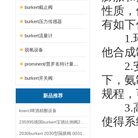
性质，
burkert截止阀
有如下
burkert压力传感器
1.环
burkert流量计
他合成
脱氧设备
2.安
prominent/普罗名特计量泵系列
下，氨
burkert开关阀
规程，
新品推荐
3.高
koercl啤酒精酿设备
使得系
235995德国burkert宝德比例阀2871型电磁调节阀
2030burkert 2030型隔膜阀 00317277