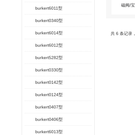
burkert6011型
burkert0340型
burkert6014型
共 6 条记录
burkert6012型
burkert5282型
burkert0330型
burkert0142型
burkert0124型
burkert0407型
burkert0406型
burkert6013型