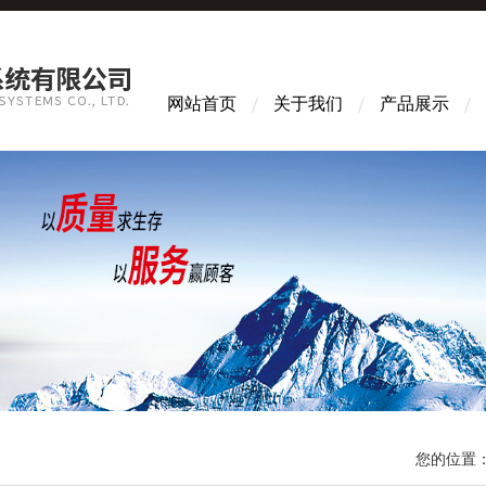
网站首页
关于我们
产品展示
您的位置