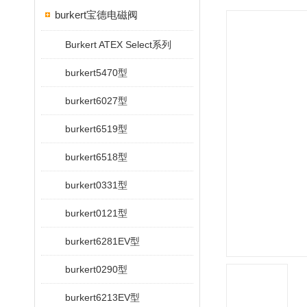
burkert宝德电磁阀
Burkert ATEX Select系列
burkert5470型
burkert6027型
burkert6519型
burkert6518型
burkert0331型
burkert0121型
burkert6281EV型
burkert0290型
burkert6213EV型