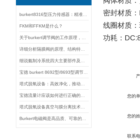
阀体材质
：
密封材质
：
burkert8316型压力传感器：精准监测的可靠选择
线圈材质
：
FKM和FFKM是什么？
功耗
：DC:8
关于burkert调节阀的工作原理，以下有详细说明
详细分析隔膜阀的原理、结构特点以及安装维护
细说氨制冷系统四大主要部件及其制冷工作原理
宝德 burkert 8692型/8693型调节阀的调试方法
塔式脱氧设备：高效净化，推动工业绿色转型
宝德流量计应该如何进行正确的选型？
您的
塔式脱氧设备真空与膜分离技术的“气体驱逐战”
您的
Burkert电磁阀是高品质、可靠的流体控制产品
联系