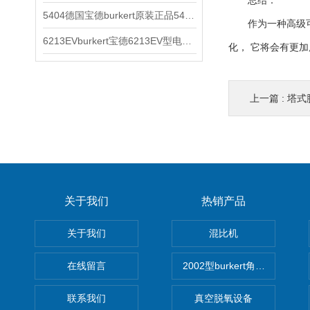
总结：
5404德国宝德burkert原装正品5404型电磁阀
作为一种高级可靠
6213EVburkert宝德6213EV型电磁阀00507442
化， 它将会有更
上一篇 :
塔式
关于我们
热销产品
关于我们
混比机
在线留言
2002型burkert角座阀
联系我们
真空脱氧设备