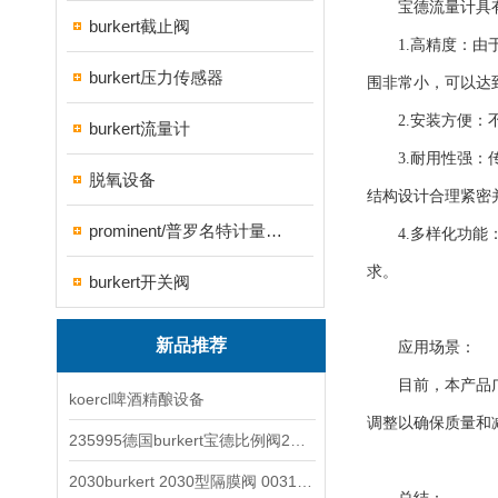
宝德流量计具有
burkert截止阀
1.高精度：由于
burkert压力传感器
围非常小，可以达到±
2.安装方便：不
burkert流量计
3.耐用性强：传
脱氧设备
结构设计合理紧密
prominent/普罗名特计量泵系列
4.多样化功能：
求。
burkert开关阀
新品推荐
应用场景：
目前，本产品广泛
koercl啤酒精酿设备
调整以确保质量和
235995德国burkert宝德比例阀2871型电磁调节阀
2030burkert 2030型隔膜阀 00317277