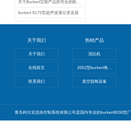
关于Burkert宝德产品所符合的欧洲标准和CE标志的解释
burkert 8175型超声波液位变送器
关于我们
热销产品
关于我们
混比机
在线留言
2002型burkert角座阀
联系我们
真空脱氧设备
青岛柯尔克流体控制系统有限公司是国内专业的burkert8030