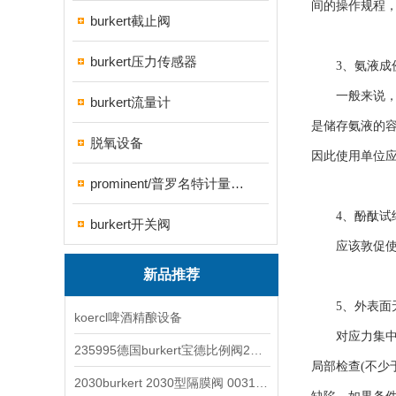
间的操作规程
burkert截止阀
burkert压力传感器
3、氨液成
一般来说，无
burkert流量计
是储存氨液的
脱氧设备
因此使用单位
prominent/普罗名特计量泵系列
4、酚酞试
burkert开关阀
应该敦促使用
新品推荐
5、外表面无
koercl啤酒精酿设备
对应力集中部
235995德国burkert宝德比例阀2871型电磁调节阀
局部检查(不少
2030burkert 2030型隔膜阀 00317277