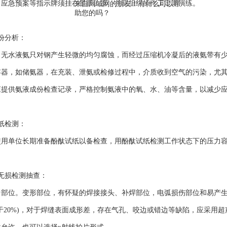
来自局域网的朋友！有什么可以帮
，应急预案等指示牌须挂在显眼位置，并应组织操作工定期演练。
助您的吗？
份分析：
水液氨只对钢产生轻微的均匀腐蚀，而经过压缩机冷凝后的液氨带有少
容器，如储氨器，在充装、泄氨或检修过程中，介质收到空气的污染，尤
应提供氨液成份检查记录，严格控制氨液中的氧、水、油等含量，以减少
纸检测：
单位长期准备酚酞试纸以备检查，用酚酞试纸检测工作状态下的压力容
损检测抽查：
位。变形部位，有怀疑的焊接接头、补焊部位，电弧损伤部位和易产生
于20%)，对于焊缝表面成形差，存在气孔、咬边或错边等缺陷，应采用