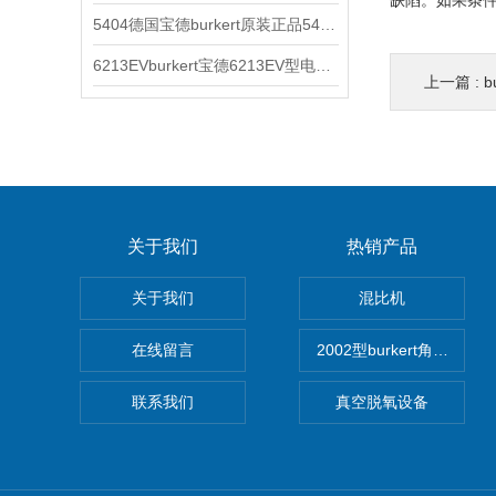
缺陷。如果条件
5404德国宝德burkert原装正品5404型电磁阀
6213EVburkert宝德6213EV型电磁阀00507442
上一篇 :
b
关于我们
热销产品
关于我们
混比机
在线留言
2002型burkert角座阀
联系我们
真空脱氧设备