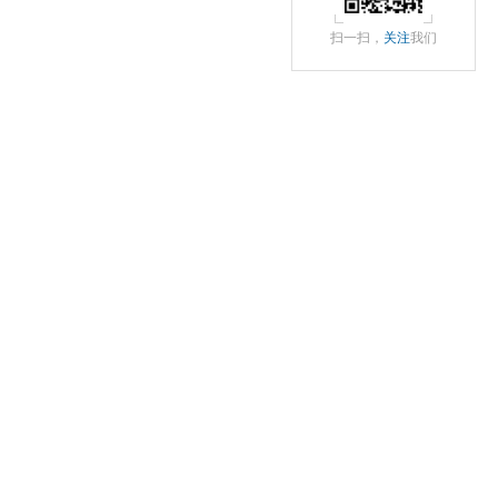
扫一扫，
关注
我们