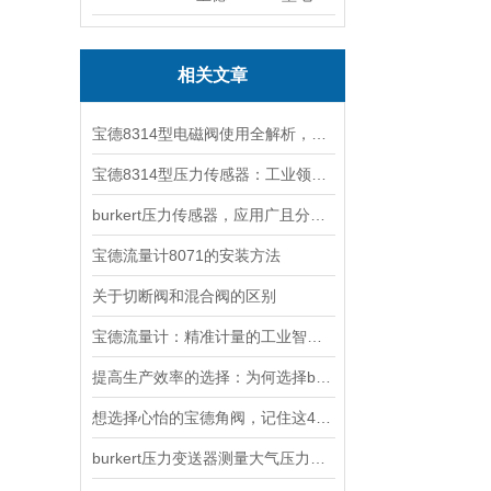
相关文章
宝德8314型电磁阀使用全解析，从安装调试到智能控制的五步操作指南
宝德8314型压力传感器：工业领域的精准测量工具
burkert压力传感器，应用广且分类全
宝德流量计8071的安装方法
关于切断阀和混合阀的区别
宝德流量计：精准计量的工业智慧之选
提高生产效率的选择：为何选择burkert隔膜阀？
想选择心怡的宝德角阀，记住这4点就可以
burkert压力变送器测量大气压力时出现故障该怎么解决呢？