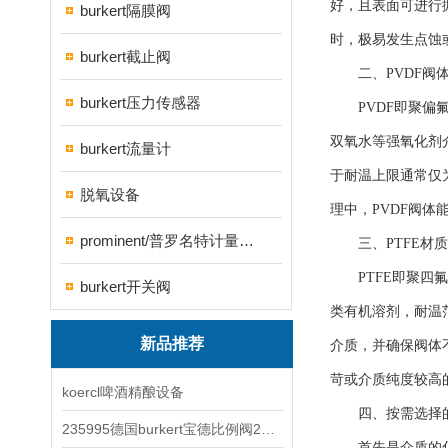
好，且表面可进行
burkert隔膜阀
时，极易发生点蚀
burkert截止阀
二、PVDF阀体
burkert压力传感器
PVDF即聚偏氟
双氧水等强氧化剂
burkert流量计
于耐温上限通常仅
脱氧设备
理中，PVDF阀
prominent/普罗名特计量泵系列
三、PTFE材质
PTFE即聚四氟
burkert开关阀
类有机溶剂，耐温范
新品推荐
介质，并确保阀体
苛或介质纯度较高的
koercl啤酒精酿设备
四、按需选择的
235995德国burkert宝德比例阀2871型电磁调节阀
首先是介质的化学