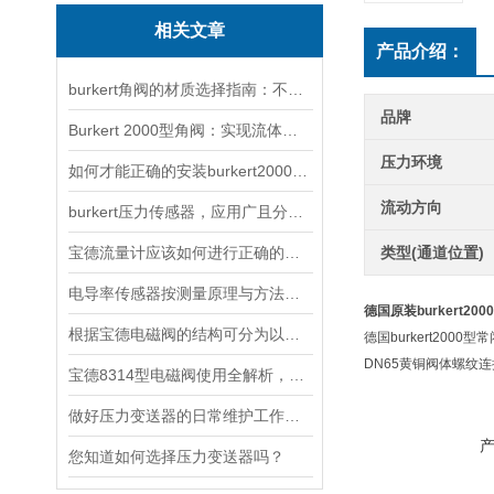
相关文章
产品介绍：
burkert角阀的材质选择指南：不锈钢、PVDF与PTFE该怎么选？
品牌
Burkert 2000型角阀：实现流体系统的精准控制与优化
压力环境
如何才能正确的安装burkert2000型角阀呢？
流动方向
burkert压力传感器，应用广且分类全
宝德流量计应该如何进行正确的选型？
类型(通道位置)
电导率传感器按测量原理与方法的不同可以分为三种
德国原装burkert20
根据宝德电磁阀的结构可分为以下三种
德国burkert2000
DN65黄铜阀体螺纹连接 
宝德8314型电磁阀使用全解析，从安装调试到智能控制的五步操作指南
做好压力变送器的日常维护工作是非常重要的
您知道如何选择压力变送器吗？