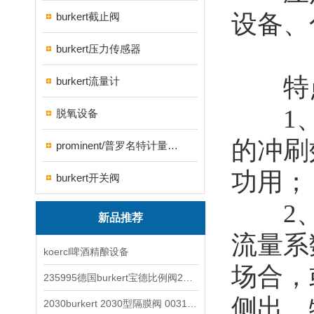
设备、
burkert截止阀
burkert压力传感器
特
burkert流量计
1、
脱氧设备
的冲刷
prominent/普罗名特计量泵系列
功用；
burkert开关阀
2、
新品推荐
流量系
koercl啤酒精酿设备
场合，
235995德国burkert宝德比例阀2871型电磁调节阀
侧出。
2030burkert 2030型隔膜阀 00317277