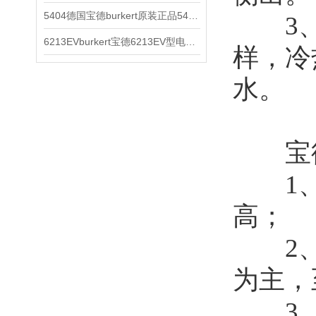
5404德国宝德burkert原装正品5404型电磁阀
3、
6213EVburkert宝德6213EV型电磁阀00507442
样，冷
水。
宝德
1、
高；
2、
为主，
3、