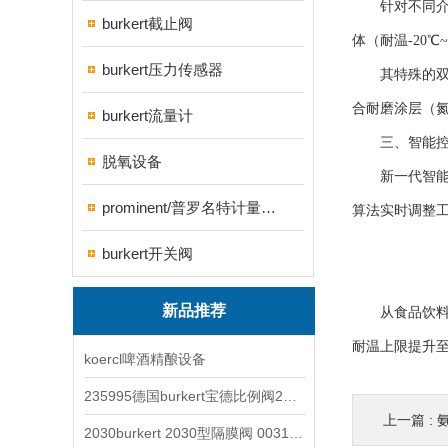
针对不同介质
burkert截止阀
体（耐温-20
burkert压力传感器
其特殊的双稳态
合耐磨涂层（
burkert流量计
三、智能控
脱氧设备
新一代智能电
prominent/普罗名特计量泵系列
算法实时调整工
burkert开关阀
新品推荐
从食品饮料的
耐温上限提升至
koercl啤酒精酿设备
235995德国burkert宝德比例阀2871型电磁调节阀
上一篇 :
2030burkert 2030型隔膜阀 00317277