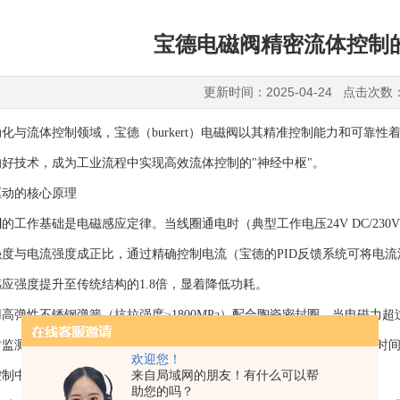
宝德电磁阀精密流体控制
更新时间：2025-04-24 点击次数
流体控制领域，宝德（burkert）电磁阀以其精准控制能力和可靠性
好技术，成为工业流程中实现高效流体控制的"神经中枢"。
动的核心原理
阀
的工作基础是电磁感应定律。当线圈通电时（典型工作电压24V DC/23
度与电流强度成正比，通过精确控制电流（宝德的PID反馈系统可将电流波
应强度提升至传统结构的1.8倍，显着降低功耗。
性不锈钢弹簧（抗拉强度≥1800MPa）配合陶瓷密封圈，当电磁力超
监测（精度±0.01mm），形成闭环控制。这种机电一体化设计使响应时间缩
欢迎您！
来自局域网的朋友！有什么可以帮
制中的精密构造
助您的吗？