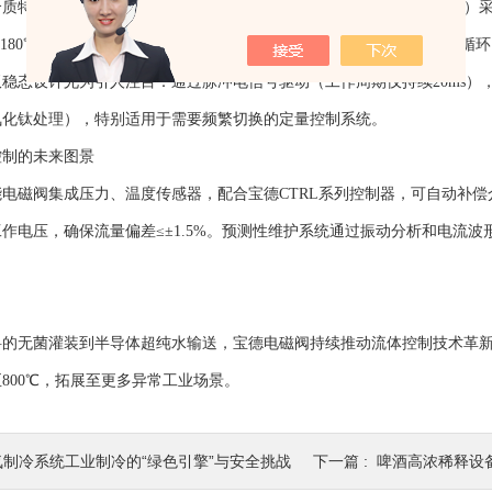
特性，宝德开发出多种流道结构：对于高粘度流体（如聚合物熔体）采用阶
℃~180℃），通过有限元分析优化应力分布，使用寿命超过100万次启闭循
设计尤为引人注目：通过脉冲电信号驱动（工作周期仅持续20ms），阀
氮化钛处理），特别适用于需要频繁切换的定量控制系统。
制的未来图景
磁阀集成压力、温度传感器，配合宝德CTRL系列控制器，可自动补偿
作电压，确保流量偏差≤±1.5%。预测性维护系统通过振动分析和电流
无菌灌装到半导体超纯水输送，宝德电磁阀持续推动流体控制技术革新
800℃，拓展至更多异常工业场景。
氨制冷系统工业制冷的“绿色引擎”与安全挑战
下一篇 :
啤酒高浓稀释设备：