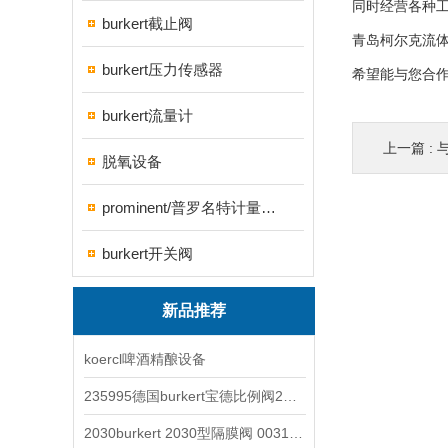
同时经营各种工控产
burkert截止阀
青岛柯尔克流
burkert压力传感器
希望能与您合
burkert流量计
上一篇 :
脱氧设备
prominent/普罗名特计量泵系列
burkert开关阀
新品推荐
koercl啤酒精酿设备
235995德国burkert宝德比例阀2871型电磁调节阀
2030burkert 2030型隔膜阀 00317277