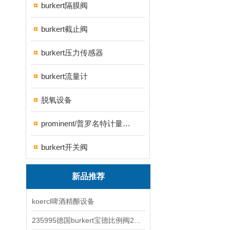
burkert隔膜阀
burkert截止阀
burkert压力传感器
burkert流量计
脱氧设备
prominent/普罗名特计量泵系列
burkert开关阀
新品推荐
koercl啤酒精酿设备
235995德国burkert宝德比例阀2871型电磁调节阀