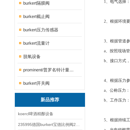
1、电气选择：电压
burkert隔膜阀
burkert截止阀
2、根据环境要求
burkert压力传感器
3、根据管道参数
burkert流量计
a、按照现场管道
脱氧设备
b、接口方式，一
prominent/普罗名特计量泵系列
4、根据压力参
burkert开关阀
a、公称压力：这
新品推荐
b、工作压力：如
koercl啤酒精酿设备
5、根据持续工作
235995德国burkert宝德比例阀2871型电磁调节阀
a、当电磁阀需要