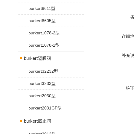
burkert8611型
burkert8605型
burkert1078-2型
详细
burkert1078-1型
补充
burkert隔膜阀
burkert32232型
burkert3233型
验
burkert2030型
burkert2031GP型
burkert截止阀