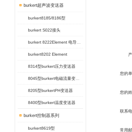
burkert超声波变送器
burkert8185/8186型
burkert S022接头
burkert 8222Element 电导率变送器
burkert8202 Element
8314型burkert压力变送器
您的
8045型burkert电磁流量变送器
8205型burkertPH变送器
您的
8400型burkert温度变送器
联系
burkert控制器系列
burkert8619型
常用