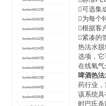
可选集
burkert6012型
为每个
burkert5282型
根据客
burkert0330型
紧凑的
burkert0142型
热法水脱
burkert0124型
选项，它
burkert0407型
在线氧气
burkert0406型
啤酒热法
burkert6013型
药行业，
burkert5404型
该系统具
burkert0255型
时巴氏杀