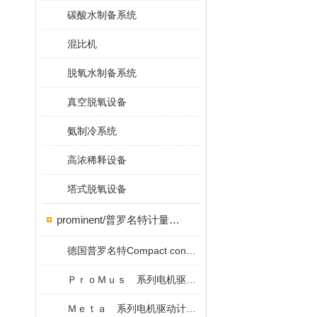
碳酸水制备系统
混比机
脱氧水制备系统
真空脱氧设备
氨制冷系统
高浓稀释设备
塔式脱氧设备
prominent/普罗名特计量泵系列
德国普罗名特Compact controller for PH/ORP
ＰｒｏＭｕｓ 系列电机驱动计量泵
Ｍｅｔａ 系列电机驱动计量泵