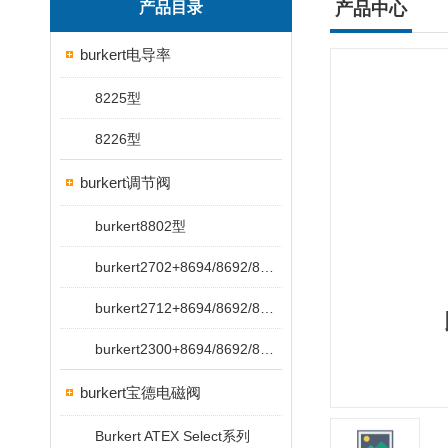
产品目录
产品中心
burkert电导率
8225型
8226型
burkert调节阀
burkert8802型
burkert2702+8694/8692/8693型
burkert2712+8694/8692/8693型
burkert2300+8694/8692/8693型
burkert宝德电磁阀
Burkert ATEX Select系列