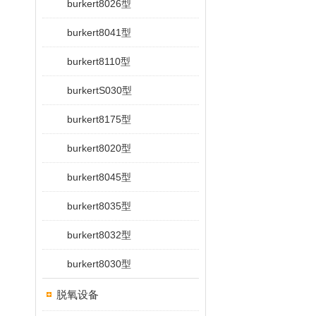
burkert8026型
burkert8041型
burkert8110型
burkertS030型
burkert8175型
burkert8020型
burkert8045型
burkert8035型
burkert8032型
burkert8030型
脱氧设备