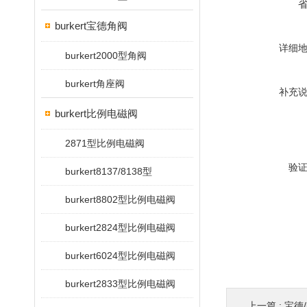
burkert宝德角阀
详细
burkert2000型角阀
burkert角座阀
补充
burkert比例电磁阀
2871型比例电磁阀
验
burkert8137/8138型
burkert8802型比例电磁阀
burkert2824型比例电磁阀
burkert6024型比例电磁阀
burkert2833型比例电磁阀
上一篇 :
宝德/