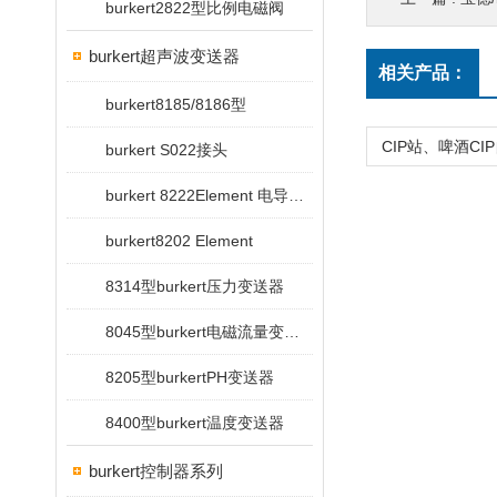
burkert2822型比例电磁阀
burkert超声波变送器
相关产品：
burkert8185/8186型
CIP站、啤酒C
burkert S022接头
burkert 8222Element 电导率变送器
burkert8202 Element
8314型burkert压力变送器
8045型burkert电磁流量变送器
8205型burkertPH变送器
8400型burkert温度变送器
burkert控制器系列