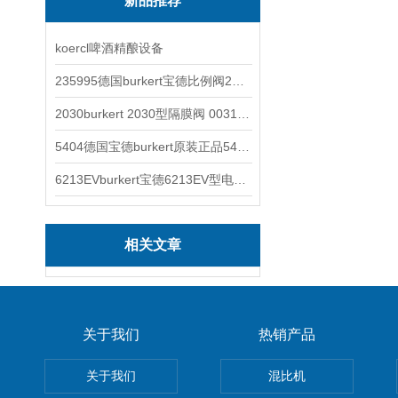
新品推荐
koercl啤酒精酿设备
235995德国burkert宝德比例阀2871型电磁调节阀
2030burkert 2030型隔膜阀 00317277
5404德国宝德burkert原装正品5404型电磁阀
6213EVburkert宝德6213EV型电磁阀00507442
相关文章
关于我们
热销产品
关于我们
混比机