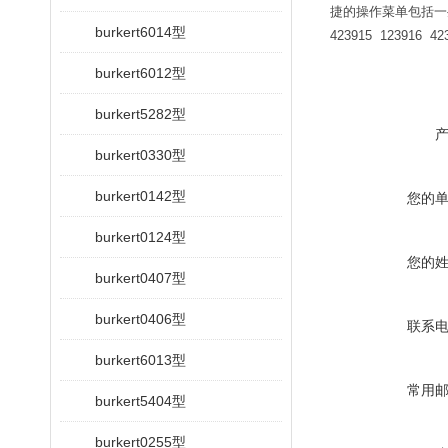
捷的操作菜单包括一些
burkert6014型
423915 123916 42
burkert6012型
burkert5282型
burkert0330型
burkert0142型
您的
burkert0124型
您的
burkert0407型
burkert0406型
联系
burkert6013型
常用
burkert5404型
burkert0255型