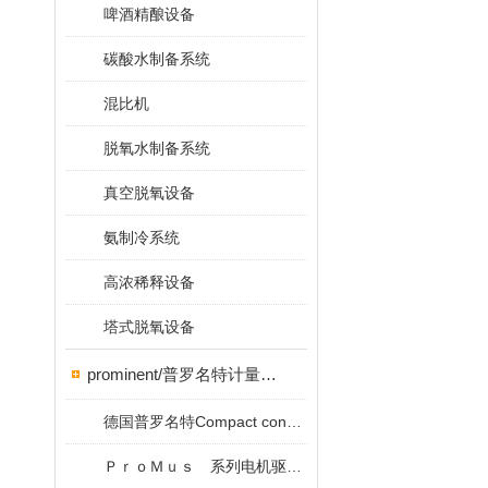
啤酒精酿设备
碳酸水制备系统
混比机
脱氧水制备系统
真空脱氧设备
氨制冷系统
高浓稀释设备
塔式脱氧设备
prominent/普罗名特计量泵系列
德国普罗名特Compact controller for PH/ORP
ＰｒｏＭｕｓ 系列电机驱动计量泵