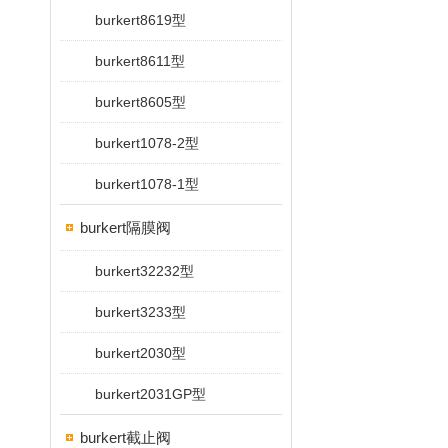
burkert8619型
burkert8611型
burkert8605型
burkert1078-2型
burkert1078-1型
burkert隔膜阀
burkert32232型
burkert3233型
burkert2030型
burkert2031GP型
burkert截止阀