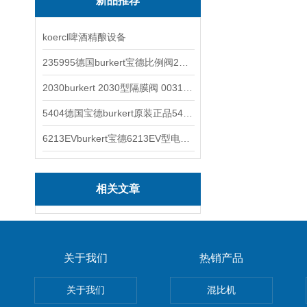
新品推荐
koercl啤酒精酿设备
235995德国burkert宝德比例阀2871型电磁调节阀
2030burkert 2030型隔膜阀 00317277
5404德国宝德burkert原装正品5404型电磁阀
6213EVburkert宝德6213EV型电磁阀00507442
相关文章
关于我们
热销产品
关于我们
混比机