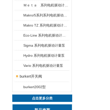
Ｍｅｔａ 系列电机驱动计量泵
Makro/5系列系列电机驱动计量泵
Makro TZ 系列电机驱动计量泵
Eco-Line 系列电机驱动计量泵
Sigma 系列电机驱动计量泵
Hydro 系列电机驱动计量泵
Vario 系列电机驱动计量泵
burkert开关阀
burkert2002型
点击更多分类