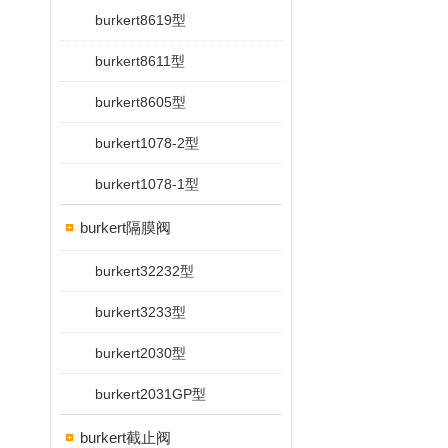
burkert8619型
burkert8611型
burkert8605型
burkert1078-2型
burkert1078-1型
burkert隔膜阀
burkert32232型
burkert3233型
burkert2030型
burkert2031GP型
burkert截止阀