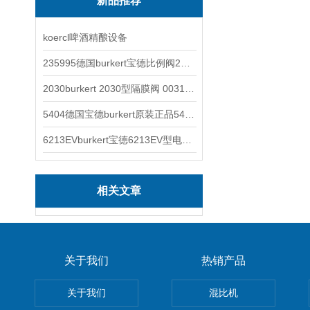
新品推荐
koercl啤酒精酿设备
235995德国burkert宝德比例阀2871型电磁调节阀
2030burkert 2030型隔膜阀 00317277
5404德国宝德burkert原装正品5404型电磁阀
6213EVburkert宝德6213EV型电磁阀00507442
相关文章
关于我们
热销产品
关于我们
混比机