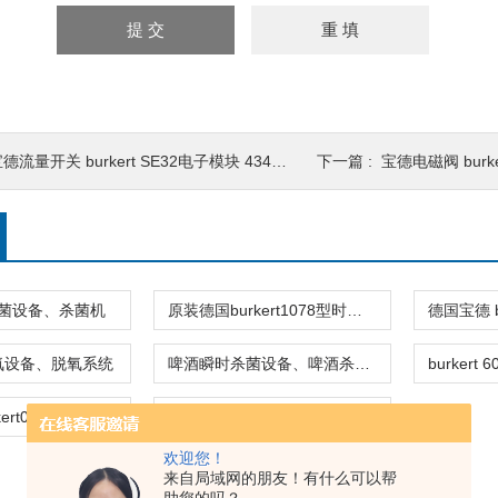
德流量开关 burkert SE32电子模块 434871
下一篇 :
宝德电磁阀 burker
菌设备、杀菌机
原装德国burkert1078型时间控制器宝德1078
氧设备、脱氧系统
啤酒瞬时杀菌设备、啤酒杀菌机
德国原装burkert0312型、宝德电磁阀042536
CIP站、啤酒CIP自控清洗设备
欢迎您！
来自局域网的朋友！有什么可以帮