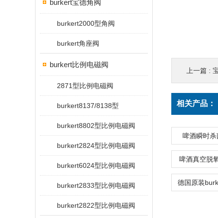
burkert宝德角阀
burkert2000型角阀
burkert角座阀
burkert比例电磁阀
上一篇 :
宝
2871型比例电磁阀
相关产品：
burkert8137/8138型
burkert8802型比例电磁阀
啤酒瞬时杀
burkert2824型比例电磁阀
啤酒真空脱
burkert6024型比例电磁阀
burkert2833型比例电磁阀
burkert2822型比例电磁阀