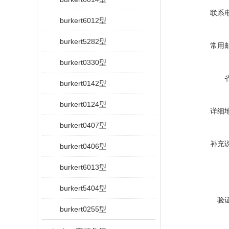
联系
burkert6012型
burkert5282型
常用
burkert0330型
burkert0142型
burkert0124型
详细
burkert0407型
补充
burkert0406型
burkert6013型
burkert5404型
验
burkert0255型