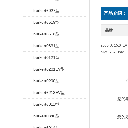
burkert6027型
产品介绍：
burkert6519型
品牌
burkert6518型
burkert0331型
2030 A 15.0 E
pilot 5.5-10bar
burkert0121型
burkert6281EV型
burkert0290型
burkert6213EV型
您的
burkert6011型
burkert0340型
您的
burkert6014型