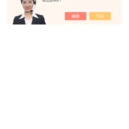
助您的吗？