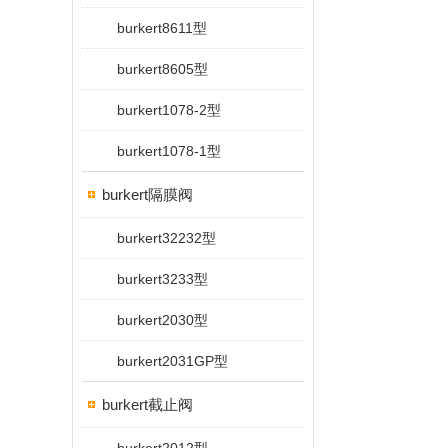
burkert8611型
burkert8605型
burkert1078-2型
burkert1078-1型
burkert隔膜阀
burkert32232型
burkert3233型
burkert2030型
burkert2031GP型
burkert截止阀