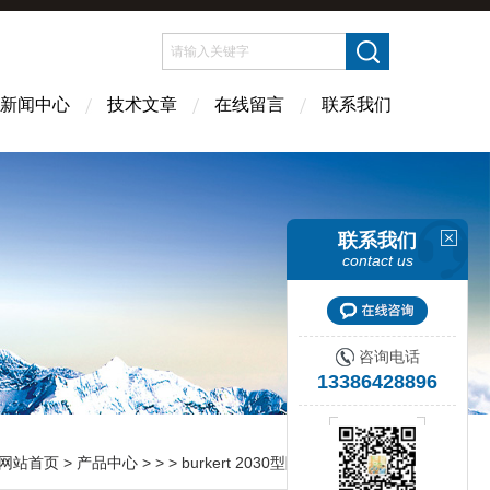
新闻中心
技术文章
在线留言
联系我们
联系我们
contact us
咨询电话
13386428896
网站首页
>
产品中心
> > > burkert 2030型隔膜阀 00262237