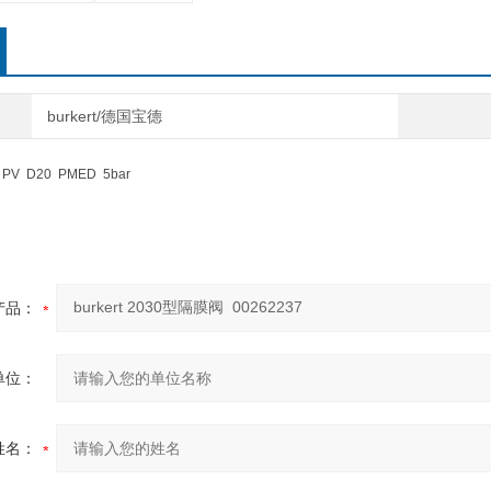
burkert/德国宝德
A PV D20 PMED 5bar
产品：
单位：
姓名：