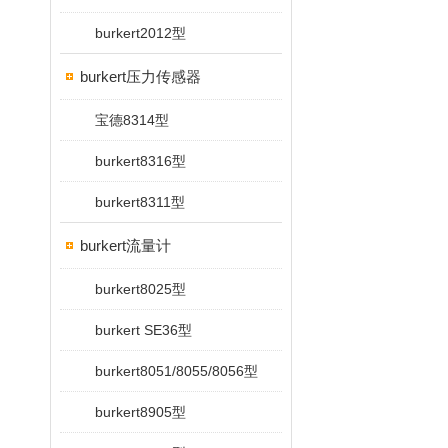
burkert2012型
burkert压力传感器
宝德8314型
burkert8316型
burkert8311型
burkert流量计
burkert8025型
burkert SE36型
burkert8051/8055/8056型
burkert8905型