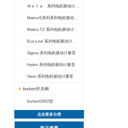
Ｍｅｔａ 系列电机驱动计量泵
Makro/5系列系列电机驱动计量泵
Makro TZ 系列电机驱动计量泵
Eco-Line 系列电机驱动计量泵
Sigma 系列电机驱动计量泵
Hydro 系列电机驱动计量泵
Vario 系列电机驱动计量泵
burkert开关阀
burkert2002型
点击更多分类