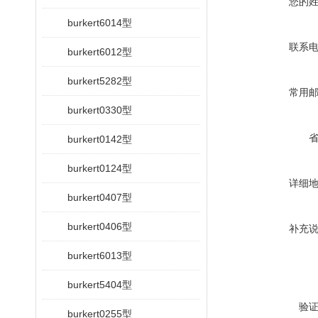
您的
burkert6014型
联系
burkert6012型
burkert5282型
常用
burkert0330型
burkert0142型
burkert0124型
详细
burkert0407型
burkert0406型
补充
burkert6013型
burkert5404型
验
burkert0255型