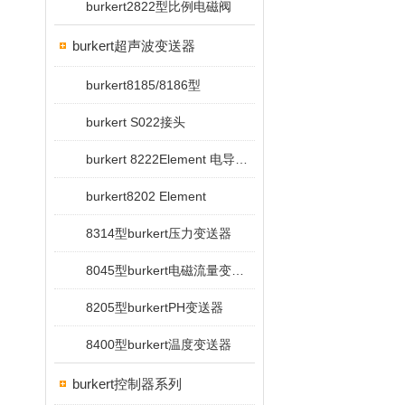
burkert2822型比例电磁阀
burkert超声波变送器
burkert8185/8186型
burkert S022接头
burkert 8222Element 电导率变送器
burkert8202 Element
8314型burkert压力变送器
8045型burkert电磁流量变送器
8205型burkertPH变送器
8400型burkert温度变送器
burkert控制器系列