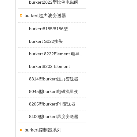
burkert2822型比例电磁阀
burkert超声波变送器
burkert8185/8186型
burkert S022接头
burkert 8222Element 电导率变送器
burkert8202 Element
8314型burkert压力变送器
8045型burkert电磁流量变送器
8205型burkertPH变送器
8400型burkert温度变送器
burkert控制器系列