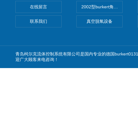
在线留言
2002型burkert角座阀
联系我们
真空脱氧设备
青岛柯尔克流体控制系统有限公司是国内专业的德国burkert0131
迎广大顾客来电咨询！