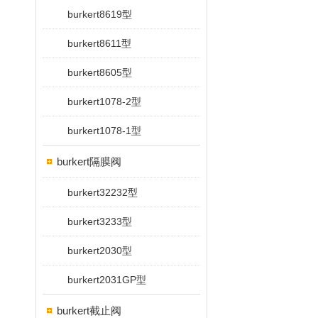
burkert8619型
burkert8611型
burkert8605型
burkert1078-2型
burkert1078-1型
burkert隔膜阀
burkert32232型
burkert3233型
burkert2030型
burkert2031GP型
burkert截止阀