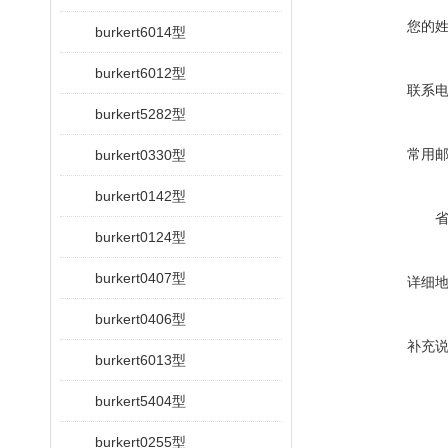
您的
burkert6014型
burkert6012型
联系
burkert5282型
常用
burkert0330型
burkert0142型
burkert0124型
burkert0407型
详细
burkert0406型
补充
burkert6013型
burkert5404型
burkert0255型