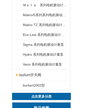
Ｍｅｔａ 系列电机驱动计量泵
Makro/5系列系列电机驱动计量泵
Makro TZ 系列电机驱动计量泵
Eco-Line 系列电机驱动计量泵
Sigma 系列电机驱动计量泵
Hydro 系列电机驱动计量泵
Vario 系列电机驱动计量泵
burkert开关阀
burkert2002型
点击更多分类