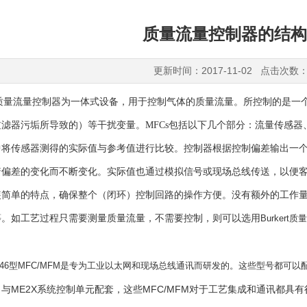
质量流量控制器的结构
更新时间：2017-11-02 点击次数：
所有质量流量控制器为一体式设备，用于控制气体的质量流量。所控制的是
滤器污垢所导致的）等干扰变量。MFCs包括以下几个部分：流量传感
中将传感器测得的实际值与参考值进行比较。控制器根据控制偏差输出一
着偏差的变化而不断变化。实际值也通过模拟信号或现场总线传送，以便
装简单的特点，确保整个（闭环）控制回路的操作方便。没有额外的工作量
等。如工艺过程只需要测量质量流量，不需要控制，则可以选用
Burke
2和8746型MFC/MFM是专为工业以太网和现场总线通讯而研发的。这些型号都可
与ME2X系统控制单元配套，这些MFC/MFM对于工艺集成和通讯都