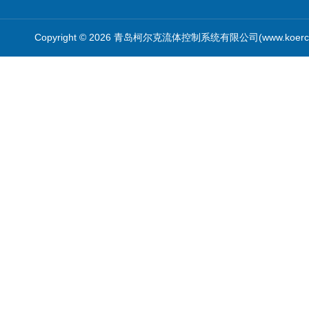
Copyright © 2026 青岛柯尔克流体控制系统有限公司(www.koercl