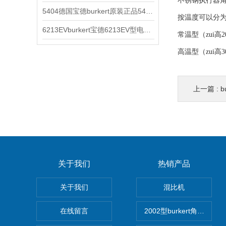
不锈钢执行器
5404德国宝德burkert原装正品5404型电磁阀
按温度可以分
6213EVburkert宝德6213EV型电磁阀00507442
常温型（zui高2
高温型（zui高3
上一篇 :
b
关于我们
热销产品
关于我们
混比机
在线留言
2002型burkert角座阀