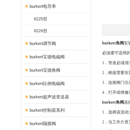
burkert电导率
8225型
8226型
burkert调节阀
burkert角阀
安
必须遵守适用
burkert宝德电磁阀
1．管道必须清
burkert宝德角阀
2．根据需要安
3．连接阀门
burkert比例电磁阀
4．打开或维
burkert超声波变送器
burkert角阀
选
burkert控制器系列
1．选择该流动
2．当工作介质
burkert隔膜阀