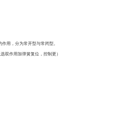
的作用，分为常开型与常闭型。
以选双作用加弹簧复位，控制更）