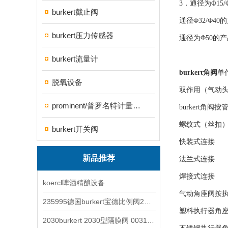
3．通径为Φ15
burkert截止阀
通径Φ32/Φ4
burkert压力传感器
通径为Φ50的
burkert流量计
burkert角阀
单
脱氧设备
双作用（气动
prominent/普罗名特计量泵系列
burkert角
螺纹式（丝扣
burkert开关阀
快装式连接
新品推荐
法兰式连接
焊接式连接
koercl啤酒精酿设备
气动角座阀按
235995德国burkert宝德比例阀2871型电磁调节阀
塑料执行器角
2030burkert 2030型隔膜阀 00317277