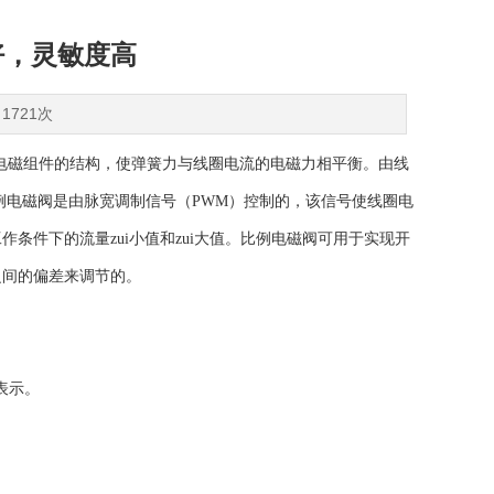
性好，灵敏度高
1721次
电磁组件的结构，使弹簧力与线圈电流的电磁力相平衡。由线
例电磁阀是由脉宽调制信号（PWM）控制的，该信号使线圈电
条件下的流量zui小值和zui大值。比例电磁阀可用于实现开
之间的偏差来调节的。
表示。