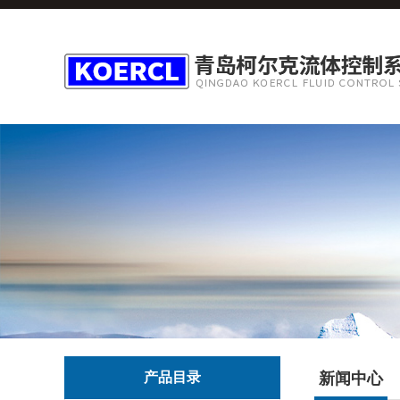
产品目录
新闻中心