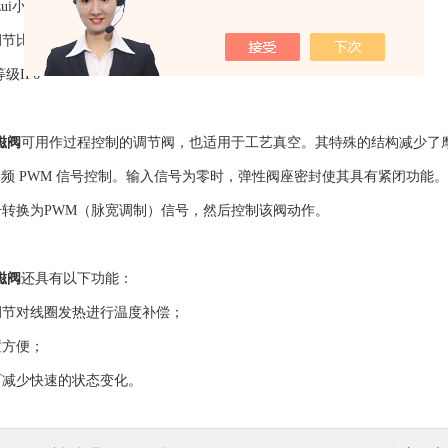
和zui小开度下的 Kv值 （参见比例阀的计算）之比。
比可达1:500。
等级IP6
电磁阀
可用作过程控制的调节阀，也适用于工艺真空。其特殊的结构减少了
或高频 PWM 信号控制。输入信号为零时，弹性阀座密封使其具有紧闭功
转换为PWM（脉宽调制）信号，然后控制该阀动作。
电磁阀
还具有以下功能：
调节对线圈发热进行温度补偿；
置方便；
可减少快速的状态变化。