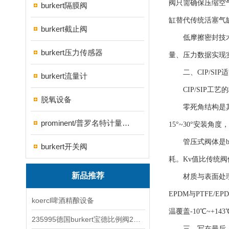
阀只需确保压缩空气质
burkert隔膜阀
缸替代传统活塞气
burkert截止阀
低摩擦密封技术将
burkert压力传感器
量、压力数据实现
二、CIP/SIP
burkert流量计
CIP/SIP工艺
脱氧设备
零死角结构是其最
prominent/普罗名特计量泵系列
15°~30°安装角
管压式阀体是bu
burkert开关阀
耗。Kv值比传统
新品推荐
材质与表面处理同样
EPDM与PTFE
koercl啤酒精酿设备
温覆盖-10℃~+1
235995德国burkert宝德比例阀2871型电磁调节阀
三、写在最后