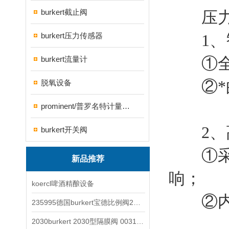
burkert截止阀
压力变
burkert压力传感器
1、智
①全中
burkert流量计
②*的
脱氧设备
prominent/普罗名特计量泵系列
2、高
burkert开关阀
①采用
新品推荐
响；
koercl啤酒精酿设备
②内部
235995德国burkert宝德比例阀2871型电磁调节阀
2030burkert 2030型隔膜阀 00317277