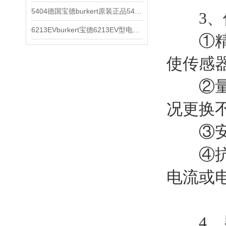
5404德国宝德burkert原装正品5404型电磁阀
3、
6213EVburkert宝德6213EV型电磁阀00507442
①精度
使传感
②量程
况更换
③安装
④抗过
电流或
4、