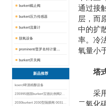
burkert截止阀
通过接
burkert压力传感器
层，而
中的扩
burkert流量计
率。冷法
脱氧设备
氧量小于0
prominent/普罗名特计量泵系列
burkert开关阀
塔
新品推荐
koercl啤酒精酿设备
采用的
235995德国burkert宝德比例阀2871型电磁调节阀
二氧化
2030burkert 2030型隔膜阀 00317277