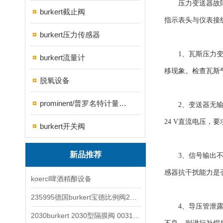
压力变送器故障通
burkert截止阀
指示表头与仪表接
burkert压力传感器
1、瓦斯压力变送
burkert流量计
移现象。检查瓦斯
脱氧设备
prominent/普罗名特计量泵系列
2、变送器无输出
24 V直流电压，
burkert开关阀
新品推荐
3、信号输出不稳
感器抗干扰能力是
koercl啤酒精酿设备
235995德国burkert宝德比例阀2871型电磁调节阀
4、导压管泄露：
2030burkert 2030型隔膜阀 00317277