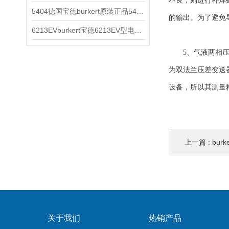
不良，则进行补焊
5404德国宝德burkert原装正品5404型电磁阀
的输出。为了避免
6213EVburkert宝德6213EV型电磁阀00507442
5、气液两相压差
为双法兰压差变送
设备，所以其测量
上一篇 :
bu
关于我们
热销产品