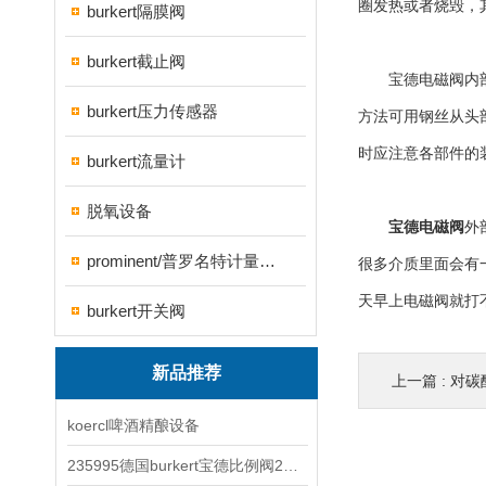
圈发热或者烧毁，
burkert隔膜阀
burkert截止阀
宝德电磁阀内部因
burkert压力传感器
方法可用钢丝从头
时应注意各部件的
burkert流量计
脱氧设备
宝德电磁阀
外
prominent/普罗名特计量泵系列
很多介质里面会有
天早上电磁阀就打
burkert开关阀
新品推荐
上一篇 :
对碳
koercl啤酒精酿设备
235995德国burkert宝德比例阀2871型电磁调节阀