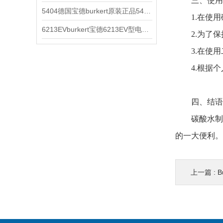
三、使用
5404德国宝德burkert原装正品5404型电磁阀
1.在使用
6213EVburkert宝德6213EV型电磁阀00507442
2.为了保
3.在使用
4.根据个
四、结语
碳酸水制备
的一大便利。
上一篇 :
B