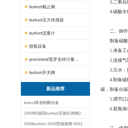
3.二氧化
burkert截止阀
4.碳酸水
burkert压力传感器
二、操作
burkert流量计
制备碳酸水
脱氧设备
1.准备工
prominent/普罗名特计量泵系列
2.连接气
3.注水：
burkert开关阀
4.制备碳
新品推荐
碳，制备出碳
5.调节口
koercl啤酒精酿设备
6.装瓶保
235995德国burkert宝德比例阀2871型电磁调节阀
2030burkert 2030型隔膜阀 00317277