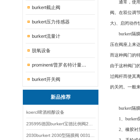
通常，使用条件
burkert截止阀
阀。在双位调节
burkert压力传感器
大)、启闭动作快
burkert
burkert流量计
压在阀座上来
脱氧设备
而这种阀门的
prominent/普罗名特计量泵系列
由于这种阀门
过阀杆而使其
burkert开关阀
的关闭。一般来
新品推荐
burkert
koercl啤酒精酿设备
1、burke
235995德国burkert宝德比例阀2871型电磁调节阀
2、橡胶衬里层
2030burkert 2030型隔膜阀 00317277