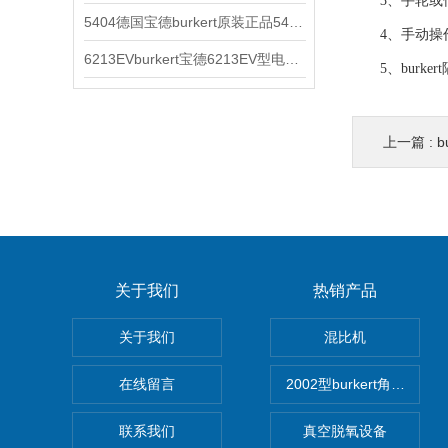
3、手轮或传
5404德国宝德burkert原装正品5404型电磁阀
4、手动操作b
6213EVburkert宝德6213EV型电磁阀00507442
5、burke
上一篇 :
关于我们
热销产品
关于我们
混比机
在线留言
2002型burkert角座阀
联系我们
真空脱氧设备