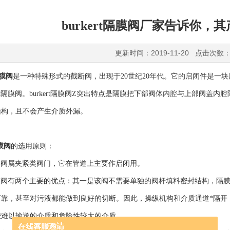
burkert隔膜阀厂家告诉你，
更新时间：2019-11-20 点击次数：
隔膜阀
是一种特殊形式的截断阀，出现于20世纪20年代。它的启闭件是一
kert隔膜阀。burkert隔膜阀Z突出特点是隔膜把下部阀体内腔与上部
结构，且不会产生介质外漏。
隔膜阀
的选用原则：
隔膜阀属夹紧类阀门，它在管道上主要作启闭用。
隔膜阀有两个主要的优点：其一是该阀不需要单独的阀杆填料密封结构，隔
靠，甚至对污液都能做到良好的切断。因此，操纵机构和介质通道*隔开，使
些难以输送的介质和危险性较大的介质。