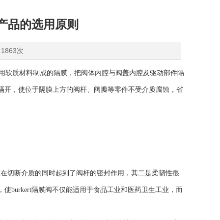
其产品的选用原则
1863次
块用软质材料制成的隔膜，把阀体内腔与阀盖内腔及驱动部件隔
阀盖内腔隔开，使位于隔膜上方的阀杆、阀瓣等零件不受介质腐蚀，省
膜在切断介质的同时起到了阀杆的密封作用，其二是柔韧性很
burkert隔膜阀不仅能适用于食品工业和医药卫生工业，而