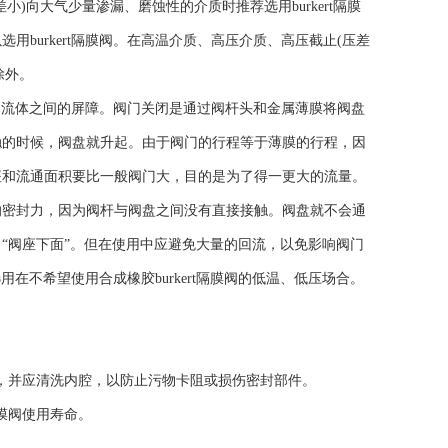
向大气少量渗漏、磨蚀性的介质时推荐选用burkert隔膜
burkert隔膜阀。在高温介质、高压介质、高压截止(压差
除外。
和流体之间的屏障。阀门关闭是通过阀杆头和金属薄膜将阀盘
触的时候，阀盘就升起。由于阀门的行程等于薄膜的行程，因
座和流通面积要比一般阀门大，目的是为了得一更大的流量。
的密封力，因为阀杆与阀盘之间没有直接接触。阀盘就不会通
“阀座下面”。但在使用中应避免大量的回流，以免影响阀门
用在不希望使用合成橡胶burkert隔膜阀的低温、低压场合。
符，并应清洗内腔，以防止污物卡阻或损伤密封部件。
膜阀使用寿命。