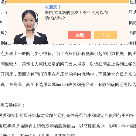
或在要求密封性能严格、泥浆介质、磨损、轻型结构、低压截止(压差小)
欢迎您！
来自局域网的朋友！有什么可以帮
、节流、通道缩口、低噪声、有气穴和汽化现象、操纵扭矩小的场合可以选用
助您的吗？
、结构长度短的条件下昼不选择用burkert隔膜阀，但金属burkert隔膜阀
隔膜阀的结构特点是将一组薄的半球形的金属薄膜夹固在阀体内，作为阀杆
达到的。阀门的开启是通过一个内部的弹簧，当阀杆升起并脱离和薄膜接
特点升程比一般阀门要小得多。为了克服因升程低而引起的阻力损失，阀
的阀座较大，其作用力就比通常的阀门要大得多，以便在阀盘上得到足够
离开阀座，因而这种阀门适用在有压差的单向流动中，而且通常介质是来自
说，在高温、高压下选用金属burkert隔膜阀是经济、有效的该阀还可以选
隔膜阀安装维护：
rt隔膜阀安装前应仔细核对管路的运行条件是否与本阀规定的使用范围相
和橡胶隔膜表面切勿涂刷油脂类物品，以防橡胶溶胀，影响burkert隔