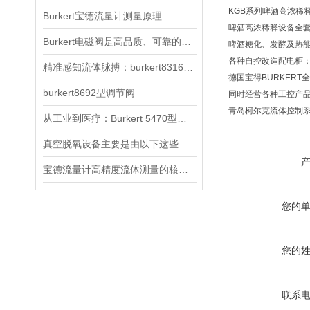
KGB
系列啤酒高浓稀
Burkert宝德流量计测量原理——无可动部件（1）
啤酒高浓稀释设备全
Burkert电磁阀是高品质、可靠的流体控制产品
啤酒糖化、发酵及热
各种自控改造配电柜
精准感知流体脉搏：burkert8316型压力变送器的核心解析
德国宝得
BURKERT
全
burkert8692型调节阀
同时经营各种工控产
青岛柯尔克流体控制系
从工业到医疗：Burkert 5470型电磁阀的跨领域适配之道
真空脱氧设备主要是由以下这些单元组成的
宝德流量计高精度流体测量的核心技术特性
您的
您的
联系