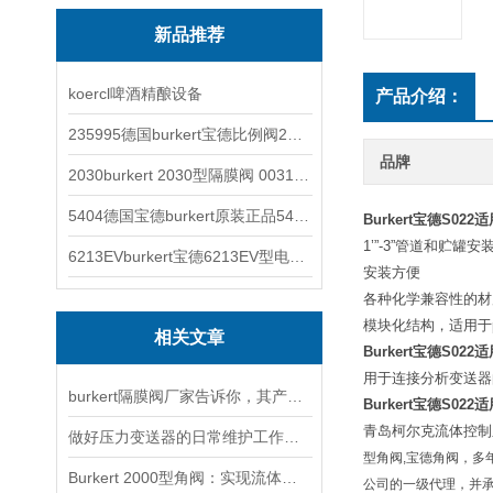
新品推荐
koercl啤酒精酿设备
产品介绍：
235995德国burkert宝德比例阀2871型电磁调节阀
品牌
2030burkert 2030型隔膜阀 00317277
5404德国宝德burkert原装正品5404型电磁阀
Burkert
宝德
S022
适
1’”-3”
管道和贮罐安
6213EVburkert宝德6213EV型电磁阀00507442
安装方便
各种化学兼容性的材
模块化结构，适用于
相关文章
Burkert
宝德
S022
适
用于连接分析变送器
burkert隔膜阀厂家告诉你，其产品的选用原则
Burkert
宝德
S022
适
青岛柯尔克流体控制
做好压力变送器的日常维护工作是非常重要的
型角阀
,
宝德角阀，多
Burkert 2000型角阀：实现流体系统的精准控制与优化
公司的一级代理，并