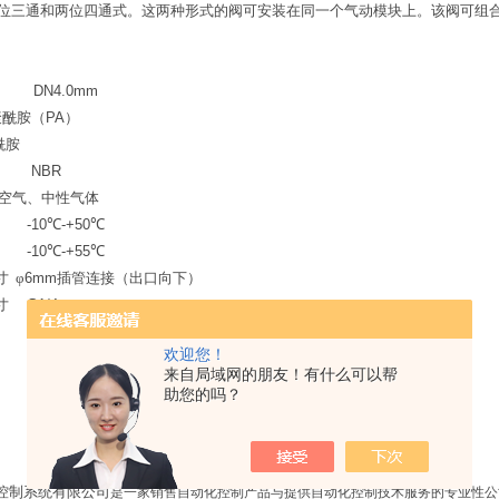
位三通和两位四通式。这两种形式的阀可安装在同一个气动模块上。该阀可组
.0mm
聚酰胺（
PA
）
酰胺
BR
空气、中性气体
10
℃
-+50
℃
10
℃
-+55
℃
寸
φ
6mm
插管连接（出口向下）
寸
G1/4
00%
连续工作
欢迎您！
8bar
来自局域网的朋友！有什么可以帮
W
助您的吗？
V/DC
00
【
I/min
】
控制系统有限公司
是一家销售自动化控制产品与提供自动化控制技术服务的专业性公