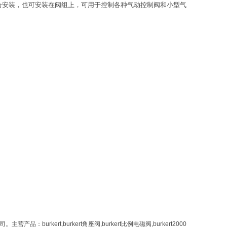
合安装，也可安装在阀组上，可用于控制各种气动控制阀和小型气
司。主营产品：
burkert,burkert
角座阀
,burkert
比例电磁阀
,burkert2000