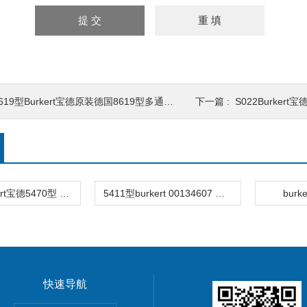
619型Burkert宝德原装德国8619型多通道、多功能变送器/控制器
下一篇 :
S022Burkert宝德S02
5470型Burkert宝德5470型 阀岛132489
5411型burkert 00134607 先导阀
burk
快速导航