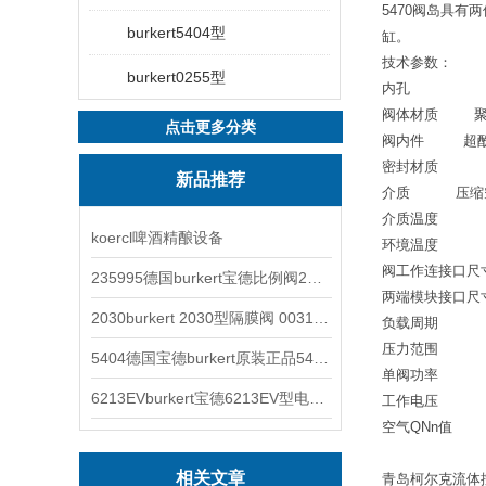
5470
阀岛具有两
burkert5404型
缸。
技术参数：
burkert0255型
内孔
DN4
阀体材质
点击更多分类
阀内件
超
密封材质
N
新品推荐
介质
压缩
介质温度
-
koercl啤酒精酿设备
环境温度
-
阀工作连接口尺
235995德国burkert宝德比例阀2871型电磁调节阀
两端模块接口尺
2030burkert 2030型隔膜阀 00317277
负载周期
1
压力范围
2-
5404德国宝德burkert原装正品5404型电磁阀
单阀功率
1
6213EVburkert宝德6213EV型电磁阀00507442
工作电压
24
空气
QNn
值
3
相关文章
青岛柯尔克流体