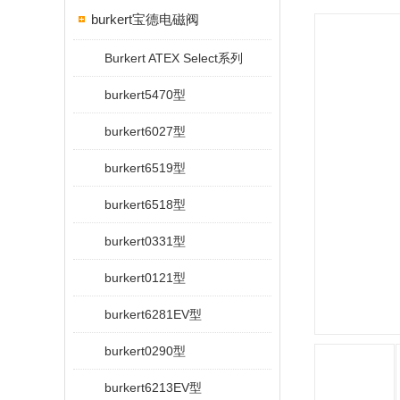
burkert宝德电磁阀
Burkert ATEX Select系列
burkert5470型
burkert6027型
burkert6519型
burkert6518型
burkert0331型
burkert0121型
burkert6281EV型
burkert0290型
burkert6213EV型