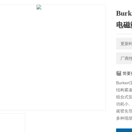
Bu
电磁
更新时间
厂商
简要
Burk
结构紧
组合式
功耗小
摇臂先
多种现
5470