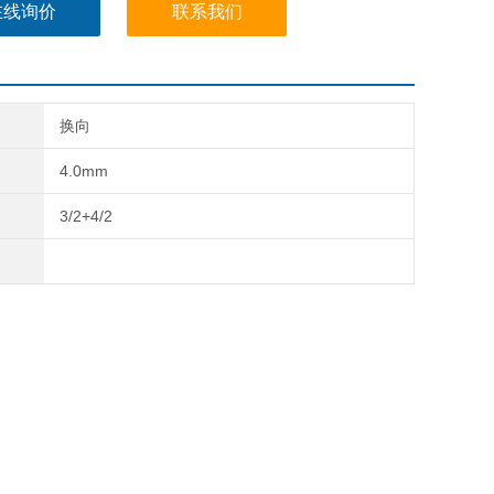
模块上。该阀可组合安装，也可安装在阀组上，可用于控制各
在线询价
联系我们
控制阀和小型气缸。
换向
4.0mm
3/2+4/2