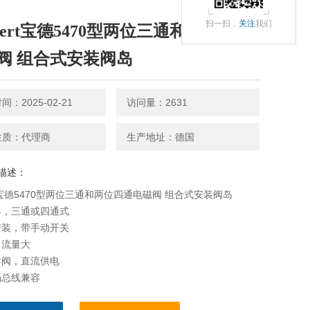
扫一扫，
关注
我们
rkert宝德5470型两位三通和两位四通
阀 组合式安装阀岛
：2025-02-21
访问量：2631
性质：代理商
生产地址：德国
描述：
ert宝德5470型两位三通和两位四通电磁阀 组合式安装阀岛
凑，三通或四通式
安装，带手动开关
、流量大
导阀，直流供电
场总线兼容
阀岛具有两位三通和两位四通式。这两种形式的阀可安装在同一