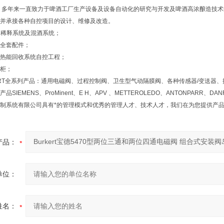
，多年来一直致力于啤酒工厂生产设备及设备自动化的研究与开发及啤酒高浓酿造技术
并承接各种自控项目的设计、维修及改造。
浓稀释系统及混酒系统；
全套配件；
热能回收系统自控工程；
柜；
RT
全系列产品：通用电磁阀、过程控制阀、卫生型气动隔膜阀、各种传感器
/
变送器、
产品
SIEMENS
、
ProMinent
、
E H
、
APV
、
METTEROLEDO
、
ANTONPARR
、
DAN
制系统有限公司具有*的管理模式和优秀的管理人才、技术人才，我们在为您提供产品
产品：
单位：
姓名：