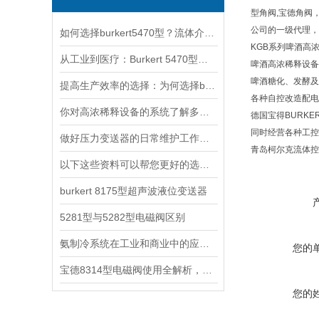
型角阀
,
宝德角阀
公司的一级代理，
如何选择burkert5470型？流体介质与温度压力的匹配指南
KGB
系列啤酒高
从工业到医疗：Burkert 5470型电磁阀的跨领域适配之道
啤酒高浓稀释设备
啤酒糖化、发酵及
提高生产效率的选择：为何选择burkert隔膜阀？
各种自控改造配电
你对高浓稀释设备的系统了解多少？
德国宝得
BURKE
同时经营各种工控
做好压力变送器的日常维护工作是非常重要的
青岛柯尔克流体控
以下这些资料可以帮您更好的选择burkert压力变送器
burkert 8175型超声波液位变送器
5281型与5282型电磁阀区别
氨制冷系统在工业和商业中的应用案例
您的
宝德8314型电磁阀使用全解析，从安装调试到智能控制的五步操作指南
您的