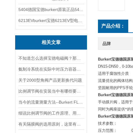
5404德国宝德burkert原装正品5404型电磁阀
6213EVburkert宝德6213EV型电磁阀00507442
产品介绍：
相关文章
品牌
不知道怎么选择宝德电磁阀？那就把它看完
Burkert
宝德德国原
DN15-DN50
，
0-10ba
氨制冷系统在实际中对压力容器的检验注意问题
适用于腐蚀性介质
关于2000型角阀产品更新换代问题
流量优化的阀体结构
坚固耐用的
PPS
手轮
比例调节阀在安装当中有哪些要求？
Burkert
宝德德国原
当今的流量测量方法--Burkert FLOWave流量计
手动膜片阀，适用于
同时为阀座提供*的
细说比例调节阀的工作原理、用途以及分类
Burkert
宝德德国原
技术参数：
有关隔膜阀的选用原则，这里有详细说明
压力范围：
0-10