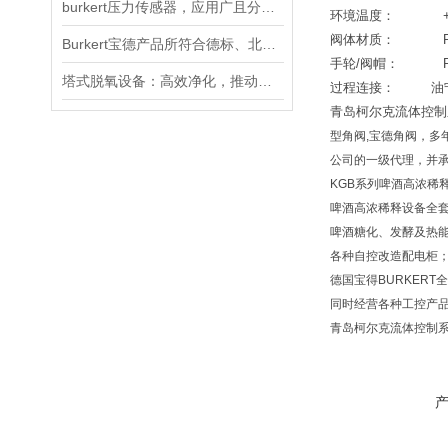
burkert压力传感器，应用广且分类全
环境温度：
+6
阀体材质：
PVC,
Burkert宝德产品所符合德标、北美标准的解释
手轮
/
阀帽：
PPS
塔式脱氧设备：高效净化，推动工业绿色转型
过程连接：
油
青岛柯尔克流体控制
型角阀
,
宝德角阀，多
公司的一级代理，并
KGB
系列啤酒高浓稀
啤酒高浓稀释设备全
啤酒糖化、发酵及热
各种自控改造配电柜
德国宝得
BURKERT
全
同时经营各种工控产
青岛柯尔克流体控制系