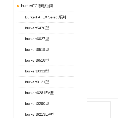
burkert宝德电磁阀
Burkert ATEX Select系列
burkert5470型
burkert6027型
burkert6519型
burkert6518型
burkert0331型
burkert0121型
burkert6281EV型
burkert0290型
burkert6213EV型