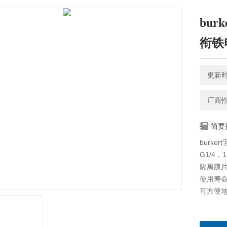
bur
衔铁
更新时间
厂商
简要
burk
G1/4，1-
隔离膜
使用寿
可方便
直动式