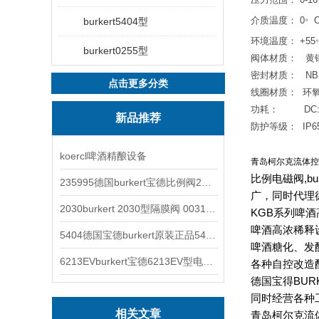
。
介质温度：
0
C
burkert5404型
环境温度：
+55
burkert0255型
阀体材质：
黄
密封材质：
NB
点击更多分类
线圈材质：
环
功耗：
DC:
新品推荐
防护等级：
IP6
koercl啤酒精酿设备
青岛柯尔克流体控
比例电磁阀,b
235995德国burkert宝德比例阀2871型电磁调节阀
广，同时代理
2030burkert 2030型隔膜阀 00317277
KGB
系列啤酒
啤酒高浓稀释
5404德国宝德burkert原装正品5404型电磁阀
啤酒糖化、发
6213EVburkert宝德6213EV型电磁阀00507442
各种自控改造
德国宝得BU
同时经营各种工控
相关文章
青岛柯尔克流