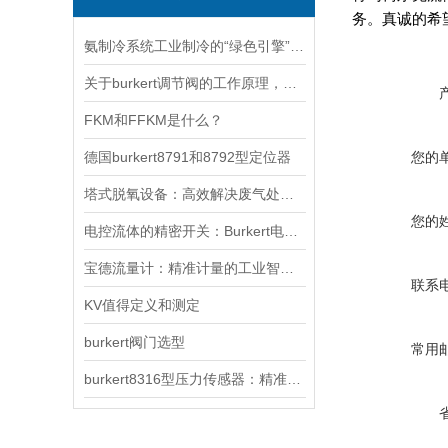
务。真诚的希
氨制冷系统工业制冷的“绿色引擎”与安全挑战
关于burkert调节阀的工作原理，以下有详细说明
FKM和FFKM是什么？
德国burkert8791和8792型定位器
您的
塔式脱氧设备：高效解决废气处理难题
您的
电控流体的精密开关：Burkert电磁阀工作原理深度解析
宝德流量计：精准计量的工业智慧之选
联系
KV值得定义和测定
burkert阀门选型
常用
burkert8316型压力传感器：精准监测的可靠选择