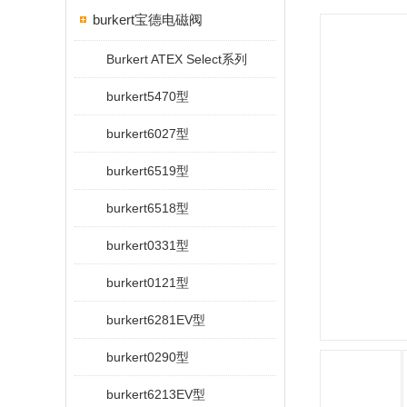
burkert宝德电磁阀
Burkert ATEX Select系列
burkert5470型
burkert6027型
burkert6519型
burkert6518型
burkert0331型
burkert0121型
burkert6281EV型
burkert0290型
burkert6213EV型