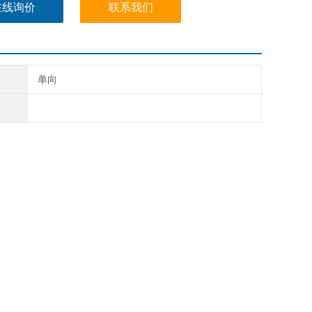
性强的阀门系列包括许多选项、各种阀体材质、膜片和
在线询价
联系我们
质以及各种电气连接方式，以适应各种应用需求。
单向