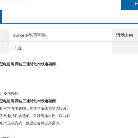
该适应
密封材
burkert/德国宝德
流动方向
工业
330型电磁阀 两位三通转动衔铁电磁阀
污染的介质
330型电磁阀 两位三通转动衔铁电磁阀
闭和常开电磁阀，带转动衔铁和隔离膜片。
系列包括许多选项、各种阀体材质、膜片和
电气连接方式，以适应各种应用需求。
 bar,max.