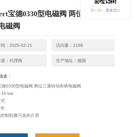
扫一扫，
关注
我们
kert宝德0330型电磁阀 两位三通转动
电磁阀
：2025-02-21
访问量：2198
性质：代理商
生产地址：德国
描述：
ert宝德0330型电磁阀 两位三通转动衔铁电磁阀
16 bar
片式
命长
地控制轻微污染的介质
两位三通常闭和常开电磁阀，带转动衔铁和隔离膜片。