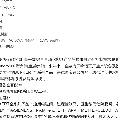
。
 - +80
C
。
C
，
max.
铜
R
氧树脂
8W
，
AC:30VA
（吸合），
15VA
（保持）
5，NEMA4
是一家销售自动化控制产品与提供自动化控制技术服务的专业性公司
制系统有限公司
urkert2000型角阀,宝德角阀，多年来一直致力于啤酒工厂生产
德国宝得BURKERT全系列产品，是德国宝得公司的一级代理，并
高浓稀释系统及混酒系统；
设备全套配件；
酵及热能回收系统自控工程；
配电柜；
RKERT全系列产品：通用电磁阀、过程控制阀、卫生型气动隔膜阀、
产品SIEMENS、ProMinent、E H、APV 、METTEROLED
体控制系统有限公司具有*的管理模式和优秀的管理人才、技术人才，