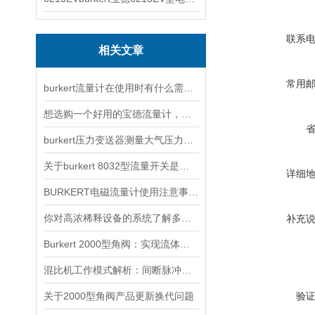
联系
相关文章
常用
burkert流量计在使用时有什么需要注意的？
想选购一个好用的宝德流量计，可以从这五个方面进行
burkert压力变送器测量大气压力时出现故障该怎么解决呢？
关于burkert 8032型流量开关是否有保存功能的问题
详细
BURKERT电磁流量计使用注意事项及安装技术
你对高浓稀释设备的系统了解多少？
补充
Burkert 2000型角阀：实现流体系统的精准控制与优化
混比机工作模式解析：间断脉冲式与连续输出的选择与应用
关于2000型角阀产品更新换代问题
验