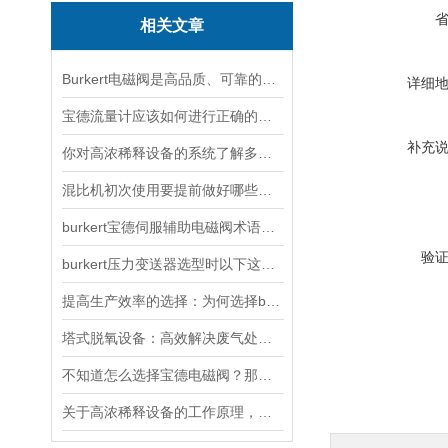
相关文章
Burkert电磁阀是高品质、可靠的流体控制产品
详细
宝德流量计应该如何进行正确的选型？
补充
你对高浓稀释设备的系统了解多少？
混比机初次使用要提前做好哪些准备工作？
burkert宝德伺服辅助电磁阀术语解释（1）
验
burkert压力变送器选型时以下这几点需要注意
提高生产效率的选择：为何选择burkert隔膜阀？
塔式脱氧设备：高效解决废气处理难题
不知道怎么选择宝德电磁阀？那就把它看完
关于高浓稀释设备的工作原理，以下有详细说明