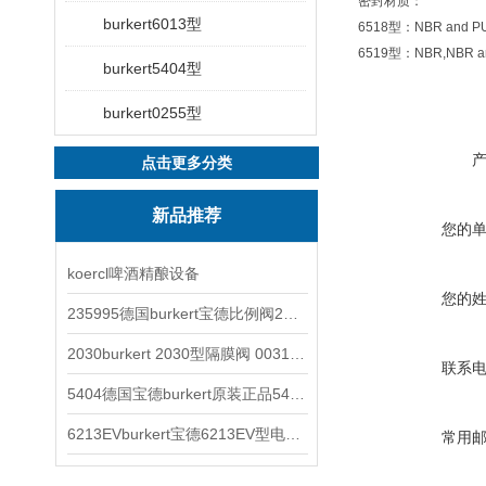
密封材质：
burkert6013型
6518型：NBR and P
6519型：NBR,NBR a
burkert5404型
burkert0255型
点击更多分类
新品推荐
您的
koercl啤酒精酿设备
您的
235995德国burkert宝德比例阀2871型电磁调节阀
2030burkert 2030型隔膜阀 00317277
联系
5404德国宝德burkert原装正品5404型电磁阀
6213EVburkert宝德6213EV型电磁阀00507442
常用