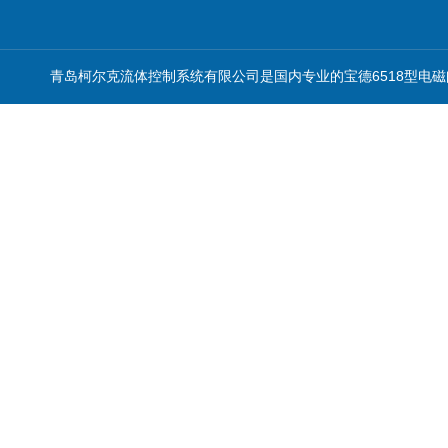
青岛柯尔克流体控制系统有限公司是国内专业的宝德6518型电