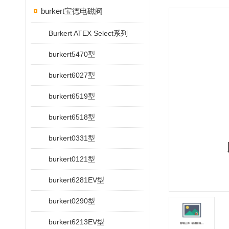
burkert宝德电磁阀
Burkert ATEX Select系列
burkert5470型
burkert6027型
burkert6519型
burkert6518型
burkert0331型
burkert0121型
burkert6281EV型
burkert0290型
burkert6213EV型