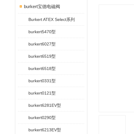
burkert宝德电磁阀
Burkert ATEX Select系列
burkert5470型
burkert6027型
burkert6519型
burkert6518型
burkert0331型
burkert0121型
burkert6281EV型
burkert0290型
burkert6213EV型